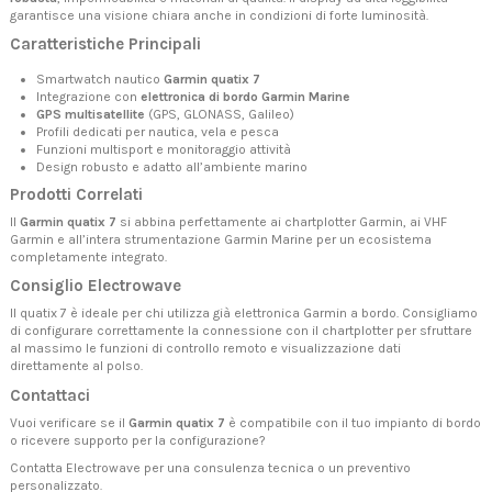
garantisce una visione chiara anche in condizioni di forte luminosità.
Caratteristiche Principali
Smartwatch nautico
Garmin quatix 7
Integrazione con
elettronica di bordo Garmin Marine
GPS multisatellite
(GPS, GLONASS, Galileo)
Profili dedicati per nautica, vela e pesca
Funzioni multisport e monitoraggio attività
Design robusto e adatto all’ambiente marino
Prodotti Correlati
Il
Garmin quatix 7
si abbina perfettamente ai
chartplotter Garmin
, ai
VHF
Garmin
e all’intera
strumentazione Garmin Marine
per un ecosistema
completamente integrato.
Consiglio Electrowave
Il quatix 7 è ideale per chi utilizza già elettronica Garmin a bordo. Consigliamo
di configurare correttamente la connessione con il chartplotter per sfruttare
al massimo le funzioni di controllo remoto e visualizzazione dati
direttamente al polso.
Contattaci
Vuoi verificare se il
Garmin quatix 7
è compatibile con il tuo impianto di bordo
o ricevere supporto per la configurazione?
Contatta Electrowave
per una consulenza tecnica o un preventivo
personalizzato.