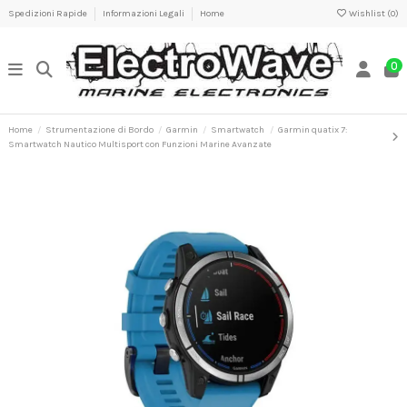
Spedizioni Rapide
Informazioni Legali
Home
Wishlist (
0
)
0
Home
Strumentazione di Bordo
Garmin
Smartwatch
Garmin quatix 7:
Smartwatch Nautico Multisport con Funzioni Marine Avanzate