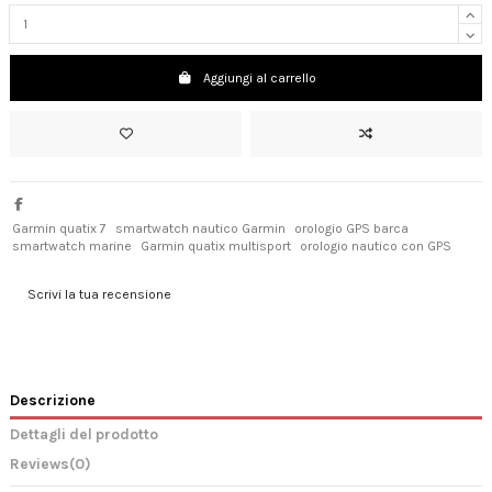
Aggiungi al carrello
Garmin quatix 7
smartwatch nautico Garmin
orologio GPS barca
smartwatch marine
Garmin quatix multisport
orologio nautico con GPS
Scrivi la tua recensione
Descrizione
Dettagli del prodotto
Reviews
(0)