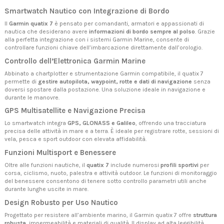
Smartwatch Nautico con Integrazione di Bordo
Il
Garmin quatix 7
è pensato per comandanti, armatori e appassionati di
nautica che desiderano avere
informazioni di bordo sempre al polso
. Grazie
alla perfetta integrazione con i sistemi Garmin Marine, consente di
controllare funzioni chiave dell’imbarcazione direttamente dall’orologio.
Controllo dell’Elettronica Garmin Marine
Abbinato a chartplotter e strumentazione Garmin compatibile, il quatix 7
permette di
gestire autopilota, waypoint, rotte e dati di navigazione
senza
doversi spostare dalla postazione. Una soluzione ideale in navigazione e
durante le manovre.
GPS Multisatellite e Navigazione Precisa
Lo smartwatch integra
GPS, GLONASS e Galileo
, offrendo una tracciatura
precisa delle attività in mare e a terra. È ideale per registrare rotte, sessioni di
vela, pesca e sport outdoor con elevata affidabilità.
Funzioni Multisport e Benessere
Oltre alle funzioni nautiche, il
quatix 7
include numerosi
profili sportivi
per
corsa, ciclismo, nuoto, palestra e attività outdoor. Le funzioni di monitoraggio
del benessere consentono di tenere sotto controllo parametri utili anche
durante lunghe uscite in mare.
Design Robusto per Uso Nautico
Progettato per resistere all’ambiente marino, il Garmin quatix 7 offre
struttura
robusta
, impermeabilità e materiali di qualità. Il display ad alta leggibilità