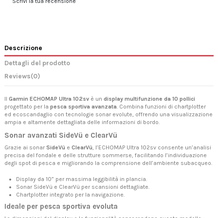
Scrivi la tua recensione
Descrizione
Dettagli del prodotto
Reviews
(0)
Il
Garmin ECHOMAP Ultra 102sv
è un
display multifunzione da 10 pollici
progettato per la
pesca sportiva avanzata
. Combina funzioni di chartplotter
ed ecoscandaglio con tecnologie sonar evolute, offrendo una visualizzazione
ampia e altamente dettagliata delle informazioni di bordo.
Sonar avanzati SideVü e ClearVü
Grazie ai sonar
SideVü
e
ClearVü
, l’ECHOMAP Ultra 102sv consente un’analisi
precisa del fondale e delle strutture sommerse, facilitando l’individuazione
degli spot di pesca e migliorando la comprensione dell’ambiente subacqueo.
Display da 10” per massima leggibilità in plancia.
Sonar SideVü e ClearVü per scansioni dettagliate.
Chartplotter integrato per la navigazione.
Ideale per pesca sportiva evoluta