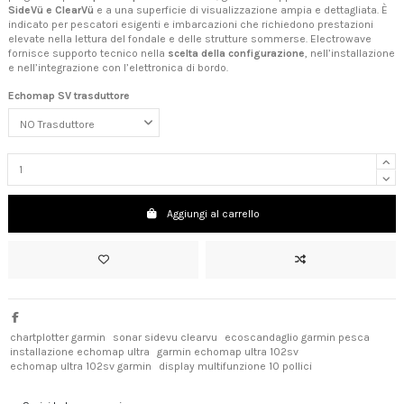
SideVü e ClearVü
e a una superficie di visualizzazione ampia e dettagliata. È
indicato per pescatori esigenti e imbarcazioni che richiedono prestazioni
elevate nella lettura del fondale e delle strutture sommerse. Electrowave
fornisce supporto tecnico nella
scelta della configurazione
, nell’installazione
e nell’integrazione con l’elettronica di bordo.
Echomap SV trasduttore
Aggiungi al carrello
chartplotter garmin
sonar sidevu clearvu
ecoscandaglio garmin pesca
installazione echomap ultra
garmin echomap ultra 102sv
echomap ultra 102sv garmin
display multifunzione 10 pollici