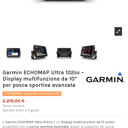
Garmin ECHOMAP Ultra 102sv –
Display multifunzione da 10”
per pesca sportiva avanzata
PREORDINA - Disponibile da Gennaio 2021
2.219,00 €
Tasse incluse
Spedito entro 5-7 giorni
Il
Garmin ECHOMAP Ultra 102sv
è un
display multifunzione da 10 pollici
progettato per la
pesca sportiva avanzata
, grazie al supporto dei sonar