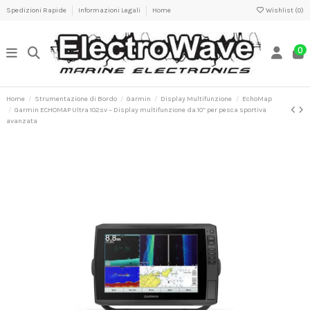
Spedizioni Rapide
Informazioni Legali
Home
Wishlist (
0
)
0
Home
Strumentazione di Bordo
Garmin
Display Multifunzione
EchoMap
Garmin ECHOMAP Ultra 102sv – Display multifunzione da 10” per pesca sportiva
avanzata