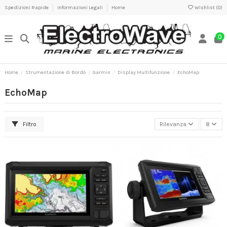
Spedizioni Rapide
Informazioni Legali
Home
Wishlist (
0
)
0
Home
Strumentazione di Bordo
Garmin
Display Multifunzione
EchoMap
EchoMap
Filtro
Rilevanza
8