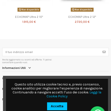
Non disponibile
Non disponibile
ECHOMAP Ultra 2 10"
ECHOMAP Ultra 2 12"
1.915,00 €
2.720,00 €
Resta aggiornato su sconti ed offerte. Ti potrai
cancellare quando vuoi.
Informazioni Utili
Contact us
Questo sito utilizza cookie tecnici e, previo consenso,
cookie analitici per migliorare l’esperienza di navigazione.
Follow us
Continuando a navigare accetti l’uso dei cookie.
Leggi la
Cookie Policy
Newsletter
Accetta