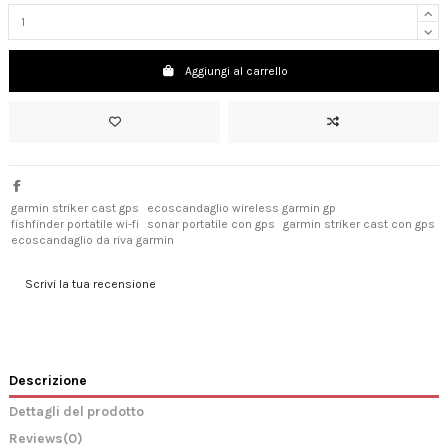
Aggiungi al carrello
garmin striker cast gps
ecoscandaglio wireless garmin gp
fishfinder portatile wi-fi
sonar portatile con gps
garmin striker cast con gps
ecoscandaglio da riva garmin
Scrivi la tua recensione
Descrizione
Dettagli del prodotto
Reviews
(0)