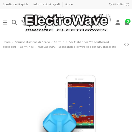
Spedizioni Rapide
Informazioni Legali
Home
Wishlist (
0
)
0
Home
Strumentazione di Bordo
Garmin
Box Fishfinder, Trasduttori ed
accessori
Garmin STRIKER Cast GPS – Ecoscandaglio Wireless con GPS Integrato