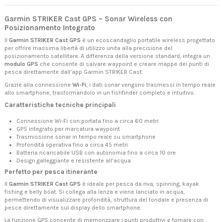
Garmin STRIKER Cast GPS – Sonar Wireless con
Posizionamento Integrato
Il
Garmin STRIKER Cast GPS
è un ecoscandaglio portatile wireless progettato
per offrire massima libertà di utilizzo unita alla precisione del
posizionamento satellitare. A differenza della versione standard, integra un
modulo GPS
che consente di salvare waypoint e creare mappe dei punti di
pesca direttamente dall’app Garmin STRIKER Cast.
Grazie alla connessione
Wi-Fi
, i dati sonar vengono trasmessi in tempo reale
allo smartphone, trasformandolo in un fishfinder completo e intuitivo.
Caratteristiche tecniche principali
Connessione Wi-Fi con portata fino a circa 60 metri
GPS integrato per marcatura waypoint
Trasmissione sonar in tempo reale su smartphone
Profondità operativa fino a circa 45 metri
Batteria ricaricabile USB con autonomia fino a circa 10 ore
Design galleggiante e resistente all’acqua
Perfetto per pesca itinerante
Il
Garmin STRIKER Cast GPS
è ideale per pesca da riva, spinning, kayak
fishing e belly boat. Si collega alla lenza e viene lanciato in acqua,
permettendo di visualizzare profondità, struttura del fondale e presenza di
pesce direttamente sul display dello smartphone.
La funzione GPS consente di memorizzare i punti produttivi e tornare con