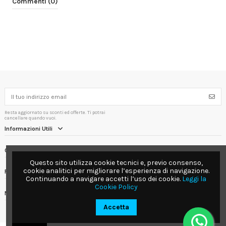
Commenti (0)
Resta aggiornato su sconti ed offerte. Ti potrai
cancellare quando vuoi.
Informazioni Utili
Contact us
Questo sito utilizza cookie tecnici e, previo consenso,
cookie analitici per migliorare l’esperienza di navigazione.
Follow us
Continuando a navigare accetti l’uso dei cookie.
Leggi la
Cookie Policy
Newsletter
Accetta