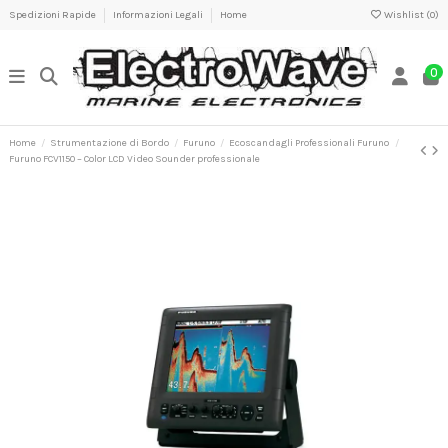
Spedizioni Rapide
Informazioni Legali
Home
Wishlist (
0
)
0
Home
Strumentazione di Bordo
Furuno
Ecoscandagli Professionali Furuno
Furuno FCV1150 – Color LCD Video Sounder professionale