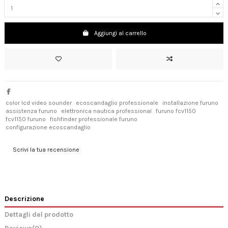
Aggiungi al carrello
color lcd video sounder
ecoscandaglio professionale
installazione furuno
assistenza furuno
elettronica nautica professional
furuno fcv1150
fcv1150 furuno
fishfinder professionale furuno
configurazione ecoscandaglio
Scrivi la tua recensione
Descrizione
Dettagli del prodotto