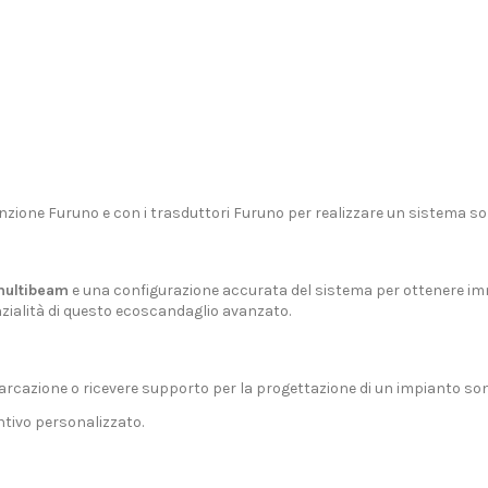
unzione Furuno
e con i
trasduttori Furuno
per realizzare un sistema s
 multibeam
e una configurazione accurata del sistema per ottenere im
zialità di questo ecoscandaglio avanzato.
arcazione o ricevere supporto per la progettazione di un impianto so
tivo personalizzato.