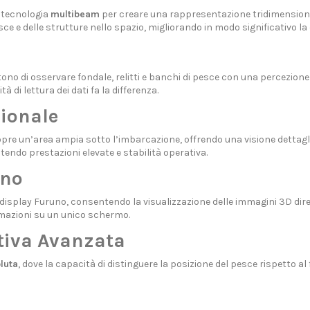
 tecnologia
multibeam
per creare una rappresentazione tridimensionale
sce e delle strutture nello spazio, migliorando in modo significativo la
no di osservare fondale, relitti e banchi di pesce con una percezione
à di lettura dei dati fa la differenza.
ionale
pre un’area ampia sotto l’imbarcazione, offrendo una visione dettagli
tendo prestazioni elevate e stabilità operativa.
uno
i display Furuno, consentendo la visualizzazione delle immagini 3D di
ormazioni su un unico schermo.
rtiva Avanzata
luta
, dove la capacità di distinguere la posizione del pesce rispetto al