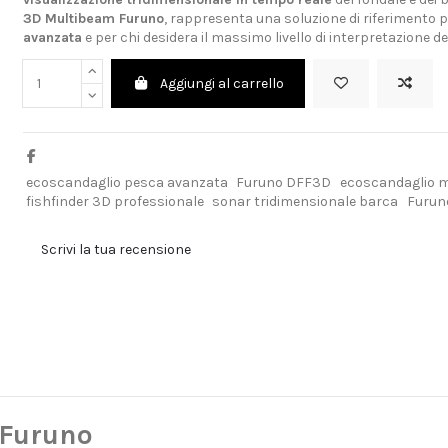
3D Multibeam Furuno
, rappresenta una soluzione di riferimento p
avanzata
e per chi desidera il massimo livello di interpretazione de
Aggiungi al carrello
ecoscandaglio pesca avanzata
Furuno DFF3D
ecoscandaglio 
fishfinder 3D professionale
sonar tridimensionale barca
Furun
Scrivi la tua recensione
 Furuno