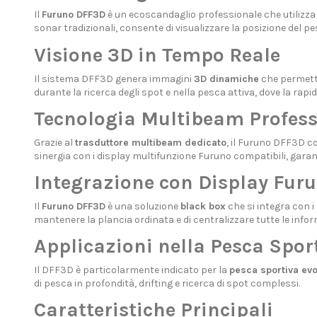
Il
Furuno DFF3D
è un ecoscandaglio professionale che utilizza
sonar tradizionali, consente di visualizzare la posizione del pe
Visione 3D in Tempo Reale
Il sistema DFF3D genera immagini
3D dinamiche
che permetto
durante la ricerca degli spot e nella pesca attiva, dove la rapidit
Tecnologia Multibeam Profess
Grazie al
trasduttore multibeam dedicato
, il Furuno DFF3D co
sinergia con i display multifunzione Furuno compatibili, garan
Integrazione con Display Fur
Il
Furuno DFF3D
è una soluzione
black box
che si integra con 
mantenere la plancia ordinata e di centralizzare tutte le inf
Applicazioni nella Pesca Spo
Il DFF3D è particolarmente indicato per la
pesca sportiva evo
di pesca in profondità, drifting e ricerca di spot complessi.
Caratteristiche Principali