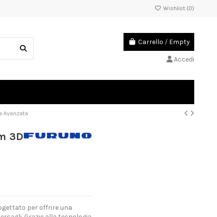
Wishlist (
0
)
Carrello
/
Empty
Accedi
a Avanzata
am 3D
gettato per offrire una
ersagli. Grazie alla tecnologia