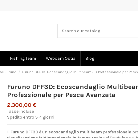
Fishing Team
Webcam Ostia
Blog
ali Furuno
Furuno DFF3D: Ecoscandaglio Multibeam 3D Professionale per Pesc
Furuno DFF3D: Ecoscandaglio Multibe
Professionale per Pesca Avanzata
2.300,00 €
Tasse incluse
Spedito entro 3-4 giorni
Il
Furuno DFF3D
è un
ecoscandaglio multibeam professionale
pro
visualizzazione tridimensionale in tempo reale
del fondale e dei b