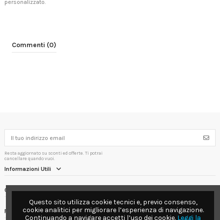
personalizzato.
Commenti (0)
Resta aggiornato su sconti ed offerte. Ti potrai
cancellare quando vuoi.
Informazioni Utili
Contact us
Questo sito utilizza cookie tecnici e, previo consenso,
cookie analitici per migliorare l’esperienza di navigazione.
Follow us
Continuando a navigare accetti l’uso dei cookie.
Leggi la