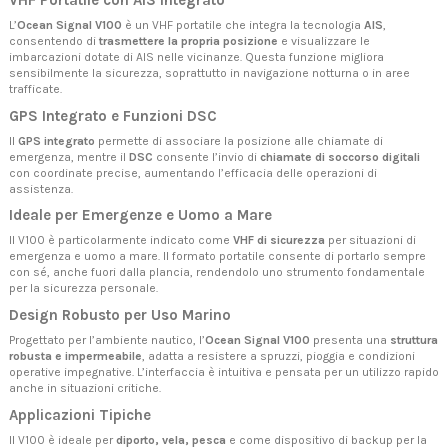
VHF Portatile con AIS Integrato
L’
Ocean Signal V100
è un VHF portatile che integra la tecnologia
AIS
,
consentendo di
trasmettere la propria posizione
e visualizzare le
imbarcazioni dotate di AIS nelle vicinanze. Questa funzione migliora
sensibilmente la sicurezza, soprattutto in navigazione notturna o in aree
trafficate.
GPS Integrato e Funzioni DSC
Il
GPS integrato
permette di associare la posizione alle chiamate di
emergenza, mentre il
DSC
consente l’invio di
chiamate di soccorso digitali
con coordinate precise, aumentando l’efficacia delle operazioni di
assistenza.
Ideale per Emergenze e Uomo a Mare
Il V100 è particolarmente indicato come
VHF di sicurezza
per situazioni di
emergenza e uomo a mare. Il formato portatile consente di portarlo sempre
con sé, anche fuori dalla plancia, rendendolo uno strumento fondamentale
per la sicurezza personale.
Design Robusto per Uso Marino
Progettato per l’ambiente nautico, l’
Ocean Signal V100
presenta una
struttura
robusta e impermeabile
, adatta a resistere a spruzzi, pioggia e condizioni
operative impegnative. L’interfaccia è intuitiva e pensata per un utilizzo rapido
anche in situazioni critiche.
Applicazioni Tipiche
Il V100 è ideale per
diporto, vela, pesca
e come dispositivo di backup per la