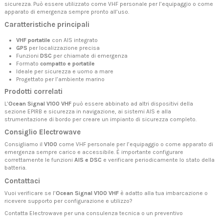
sicurezza. Può essere utilizzato come VHF personale per l’equipaggio o come
apparato di emergenza sempre pronto all’uso.
Caratteristiche principali
VHF portatile
con AIS integrato
GPS
per localizzazione precisa
Funzioni
DSC
per chiamate di emergenza
Formato
compatto e portatile
Ideale per sicurezza e uomo a mare
Progettato per l’ambiente marino
Prodotti correlati
L’
Ocean Signal V100 VHF
può essere abbinato ad altri dispositivi della
sezione
EPIRB e sicurezza in navigazione
, ai
sistemi AIS
e alla
strumentazione di bordo
per creare un impianto di sicurezza completo.
Consiglio Electrowave
Consigliamo il
V100
come VHF personale per l’equipaggio o come apparato di
emergenza sempre carico e accessibile. È importante configurare
correttamente le funzioni
AIS e DSC
e verificare periodicamente lo stato della
batteria.
Contattaci
Vuoi verificare se l’
Ocean Signal V100 VHF
è adatto alla tua imbarcazione o
ricevere supporto per configurazione e utilizzo?
Contatta Electrowave
per una consulenza tecnica o un preventivo