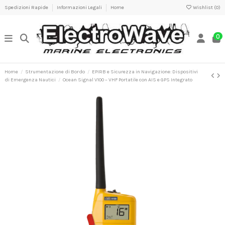
Spedizioni Rapide
Informazioni Legali
Home
Wishlist (
0
)
0
Home
Strumentazione di Bordo
EPIRB e Sicurezza in Navigazione: Dispositivi
di Emergenza Nautici
Ocean Signal V100 – VHF Portatile con AIS e GPS Integrato