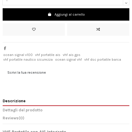
Aggiungi al carrello
ocean signal v100
vhf portatile ais
vhf ais gps
vhf portatile nautico sicurezza
ocean signal vhf
vhf dsc portatile barca
Scrivi la tua recensione
Descrizione
Dettagli del prodotto
Reviews
(0)