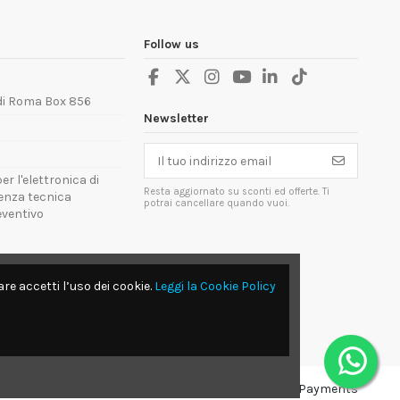
Follow us
 di Roma Box 856
Newsletter
er l'elettronica di
Resta aggiornato su sconti ed offerte. Ti
tenza tecnica
potrai cancellare quando vuoi.
reventivo
re accetti l’uso dei cookie.
Leggi la Cookie Policy