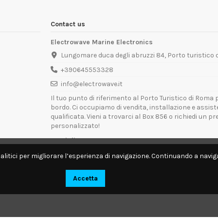
Contact us
Electrowave Marine Electronics
Lungomare duca degli abruzzi 84, Porto turistico
+390645553328
info@electrowave.it
Il tuo punto di riferimento al Porto Turistico di Roma p
bordo. Ci occupiamo di vendita, installazione e assis
qualificata. Vieni a trovarci al Box 856 o richiedi un p
personalizzato!
Orari di Apertura:
Lunedì - Venerdì: 09:00 - 13:00 / 14:00 - 18:00
alitici per migliorare l’esperienza di navigazione. Continuando a naviga
Disponibili per interventi tecnici direttamente a bordo.
Accetta