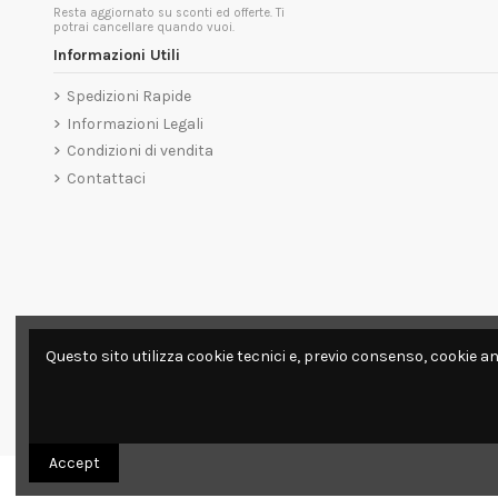
Resta aggiornato su sconti ed offerte. Ti
potrai cancellare quando vuoi.
Informazioni Utili
Spedizioni Rapide
Informazioni Legali
Condizioni di vendita
Contattaci
Questo sito utilizza cookie tecnici e, previo consenso, cookie an
Accept