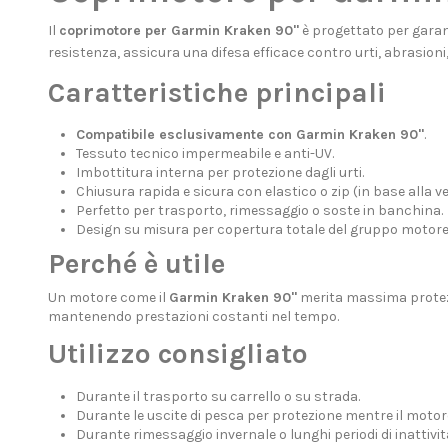
Il
coprimotore per Garmin Kraken 90"
è progettato per garant
resistenza, assicura una difesa efficace contro urti, abrasioni
Caratteristiche principali
Compatibile esclusivamente con Garmin Kraken 90"
.
Tessuto tecnico impermeabile e anti-UV.
Imbottitura interna per protezione dagli urti.
Chiusura rapida e sicura con elastico o zip (in base alla ve
Perfetto per trasporto, rimessaggio o soste in banchina.
Design su misura per copertura totale del gruppo motore
Perché è utile
Un motore come il
Garmin Kraken 90"
merita massima protezio
mantenendo prestazioni costanti nel tempo.
Utilizzo consigliato
Durante il trasporto su carrello o su strada.
Durante le uscite di pesca per protezione mentre il motore
Durante rimessaggio invernale o lunghi periodi di inattivit