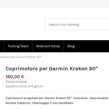
Fishing Team
Webcam Ostia
Blog
imotore per Garmin Kraken 90"
Coprimotore per Garmin Kraken 90"
160,00 €
Tasse incluse
Spedito entro 3-4 giorni
Coprimotore progettato per Garmin Kraken 90”: resistente, impermeabile e
durante trasporto, rimessaggio e uso quotidiano.