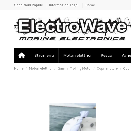
Spedizioni Rapide
Informazioni Legali
Home
Strumenti
Motori elettrici
Pesca
Varie
Home
Motori elettrici
Garmin Trolling Motor
Copri motore
Copr