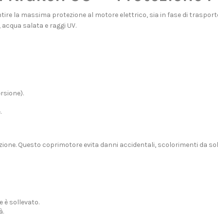
ire la massima protezione al motore elettrico, sia in fase di trasport
, acqua salata e raggi UV.
rsione).
.
ne. Questo coprimotore evita danni accidentali, scolorimenti da sole 
 è sollevato.
à.