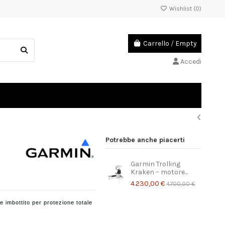
Wishlist (
0
)
Carrello
/
Empty
Accedi
Potrebbe anche piacerti
Garmin Trolling
Kraken – motore...
4.230,00 €
4.700,00 €
 imbottito per protezione totale