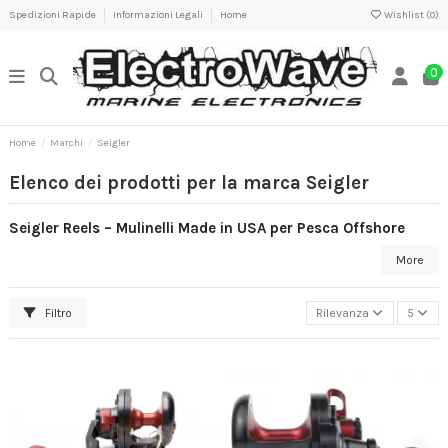
Spedizioni Rapide
Informazioni Legali
Home
Wishlist (
0
)
0
Home
Marchi
Seigler
Elenco dei prodotti per la marca Seigler
Seigler Reels – Mulinelli Made in USA per Pesca Offshore
More
Filtro
Rilevanza
5