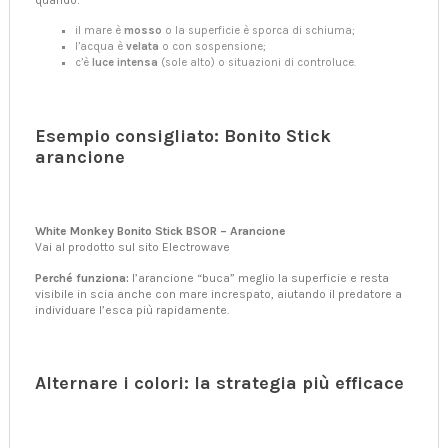
il mare è
mosso
o la superficie è sporca di schiuma;
l’acqua è
velata
o con sospensione;
c’è
luce intensa
(sole alto) o situazioni di controluce.
Esempio consigliato: Bonito Stick
arancione
White Monkey Bonito Stick BSOR – Arancione
Vai al prodotto sul sito Electrowave
Perché funziona:
l’arancione “buca” meglio la superficie e resta
visibile in scia anche con mare increspato, aiutando il predatore a
individuare l’esca più rapidamente.
Alternare i colori: la strategia più efficace