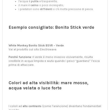
l’acqua è
pulita
e trasparente;
il mare è
calmo
o poco increspato;
i predatori sono
diffidenti
o c’è molta pressione di pesca.
Esempio consigliato: Bonito Stick verde
White Monkey Bonito Stick BSVR – Verde
Vai al prodotto sul sito Electrowave
Perché funziona:
il verde è meno invasivo visivamente, risulta
credibile in acqua limpida e aiuta quando i pesci “guardano” l’esca
prima di attaccare.
Colori ad alta visibilità: mare mosso,
acqua velata o luce forte
I colori ad
alto contrasto
(come l’arancione) diventano fondamentali
quando: