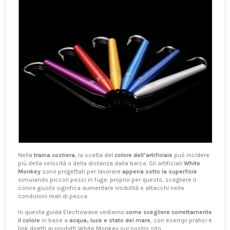
Nella
traina costiera
, la scelta del
colore dell’artificiale
può incidere
più della velocità o della distanza dalla barca. Gli artificiali
White
Monkey
sono progettati per lavorare
appena sotto la superficie
simulando piccoli pesci in fuga: proprio per questo, scegliere il
colore giusto significa aumentare visibilità e attacchi nelle
condizioni reali di pesca.
In questa guida Electrowave vediamo
come scegliere correttamente
il colore
in base a
acqua, luce e stato del mare
, con esempi pratici e
link diretti ai prodotti White Monkey sul nostro sito.