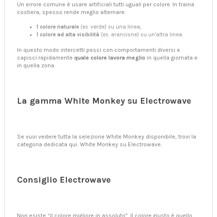
Un errore comune è usare artificiali tutti uguali per colore. In traina
costiera, spesso rende meglio alternare:
1 colore naturale
(es. verde) su una linea;
1 colore ad alta visibilità
(es. arancione) su un’altra linea.
In questo modo intercetti pesci con comportamenti diversi e
capisci rapidamente
quale colore lavora meglio
in quella giornata e
in quella zona.
La gamma White Monkey su Electrowave
Se vuoi vedere tutta la selezione White Monkey disponibile, trovi la
categoria dedicata qui:
White Monkey su Electrowave
.
Consiglio Electrowave
Non esiste “il colore migliore in assoluto”. Il colore giusto è quello