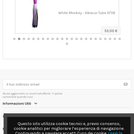
TAV
White Monkey - Albacor Tube ATVB
00 €
53,00 €
Resta aggiornato su sconti ed offerte. Ti potrai
cancellare quando vuoi.
Informazioni Utili
Contact us
Questo sito utilizza cookie tecnici e, previo consenso,
cookie analitici per migliorare l’esperienza di navigazione.
Follow us
Continuando a navigare accetti l’uso dei cookie.
Leggi la