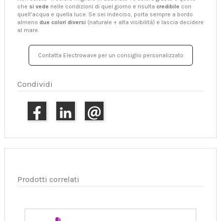
che
si vede
nelle condizioni di quel giorno e risulta
credibile
con
quell’acqua e quella luce. Se sei indeciso, porta sempre a bordo
almeno
due colori diversi
(naturale + alta visibilità) e lascia decidere
al mare.
Contatta Electrowave per un consiglio personalizzato
Condividi
Prodotti correlati