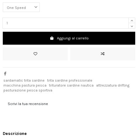
Aggiungi al carrello
sardamatic trita sardine
trita sardine professionale
macchina pastura pesca
trituratore sardine nautica
attrezzatura drifting
pasturazione pesca sportiva
Scrivi la tua recensione
Descrizione