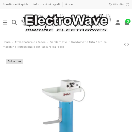
Spedizioni Rapide
Informazioni Legali
Home
Wishlist (
0
)
0
Home
Attrezzatura da Pesca
Sardamatic
Sardamatic Trita Sardine:
Macchina Professionale per Pastura da Pesca
Solo online