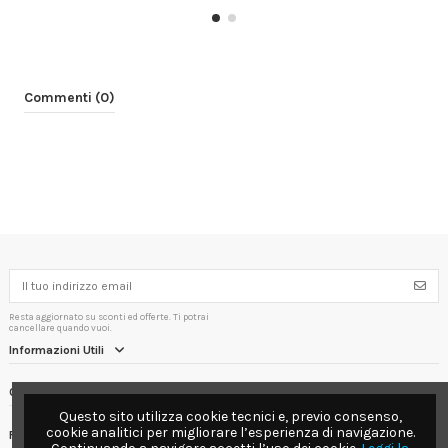
Commenti (0)
Resta aggiornato su sconti ed offerte. Ti potrai
cancellare quando vuoi.
Informazioni Utili
Contact us
Questo sito utilizza cookie tecnici e, previo consenso,
cookie analitici per migliorare l’esperienza di navigazione.
Follow us