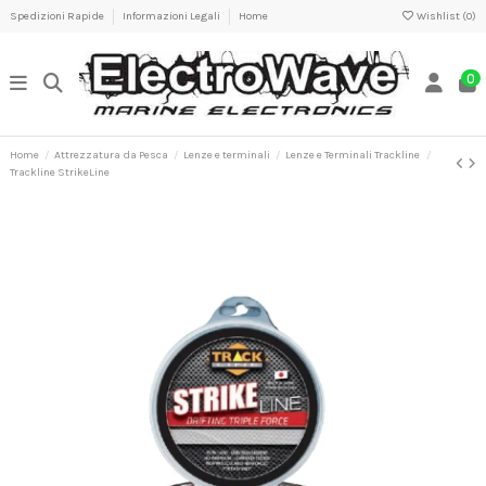
Spedizioni Rapide
Informazioni Legali
Home
Wishlist (
0
)
0
Home
Attrezzatura da Pesca
Lenze e terminali
Lenze e Terminali Trackline
Trackline StrikeLine