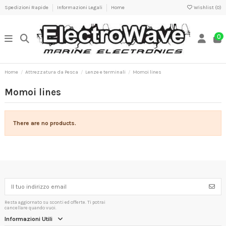
Spedizioni Rapide
Informazioni Legali
Home
Wishlist (
0
)
0
Home
Attrezzatura da Pesca
Lenze e terminali
Momoi lines
Momoi lines
There are no products.
Resta aggiornato su sconti ed offerte. Ti potrai
cancellare quando vuoi.
Informazioni Utili