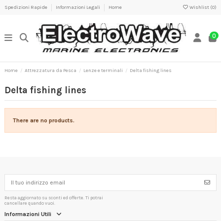
Spedizioni Rapide
Informazioni Legali
Home
Wishlist (
0
)
0
Home
Attrezzatura da Pesca
Lenze e terminali
Delta fishing lines
Delta fishing lines
There are no products.
Resta aggiornato su sconti ed offerte. Ti potrai
cancellare quando vuoi.
Informazioni Utili