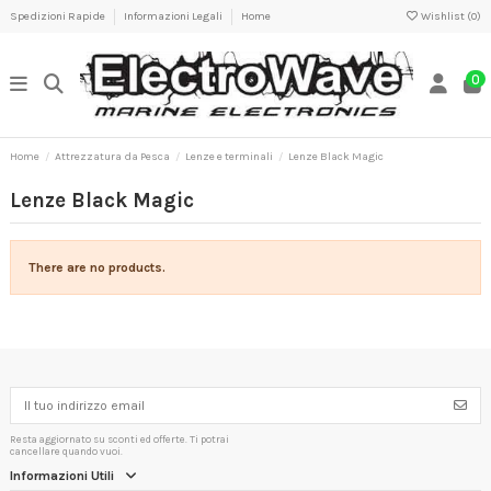
Spedizioni Rapide
Informazioni Legali
Home
Wishlist (
0
)
0
Home
Attrezzatura da Pesca
Lenze e terminali
Lenze Black Magic
Lenze Black Magic
There are no products.
Resta aggiornato su sconti ed offerte. Ti potrai
cancellare quando vuoi.
Informazioni Utili