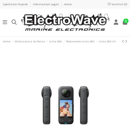
Spedizioni Rapide
Informazioni Legali
Home
Wishlist (
0
)
0
Home
Attrezzatura da Pesca
Insta 360
Telecamere Insta 360
Insta 360 X3