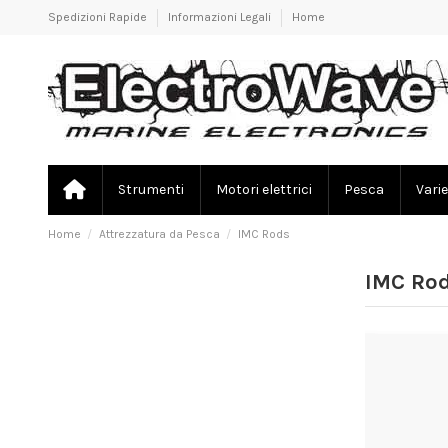
Spedizioni Rapide
Informazioni Legali
Home
Strumenti
Motori elettrici
Pesca
Varie
Home
Attrezzatura da Pesca
IMC Rods
IMC Ro