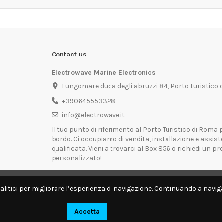
Contact us
Electrowave Marine Electronics
Lungomare duca degli abruzzi 84, Porto turistico
+390645553328
info@electrowave.it
Il tuo punto di riferimento al Porto Turistico di Roma p
bordo. Ci occupiamo di vendita, installazione e assis
qualificata. Vieni a trovarci al Box 856 o richiedi un p
personalizzato!
Orari di Apertura:
Lunedì - Venerdì: 09:00 - 13:00 / 14:00 - 18:00
alitici per migliorare l’esperienza di navigazione. Continuando a naviga
Disponibili per interventi tecnici direttamente a bordo.
Accetta