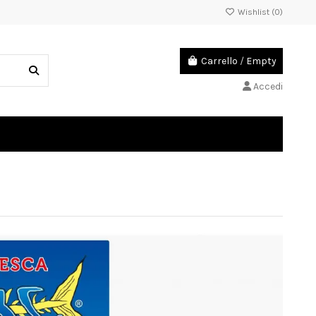
Wishlist (
0
)
Carrello
/
Empty
Accedi