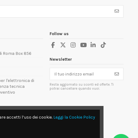
Follow us
 di Roma Box 856
Newsletter
er l'elettronica di
Resta aggiornato su sconti ed offerte. Ti
tenza tecnica
potrai cancellare quando vuoi.
reventivo
re accetti l’uso dei cookie.
Leggi la Cookie Policy