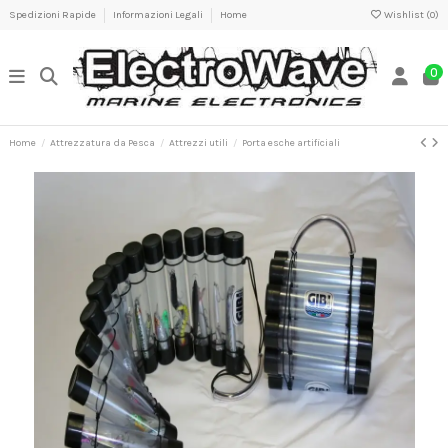
Spedizioni Rapide
Informazioni Legali
Home
Wishlist (
0
)
0
Home
Attrezzatura da Pesca
Attrezzi utili
Porta esche artificiali