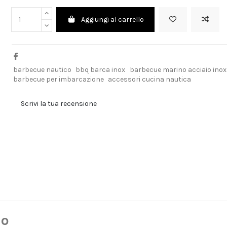
Aggiungi al carrello
barbecue nautico
bbq barca inox
barbecue marino acciaio inox
barbecue per imbarcazione
accessori cucina nautica
Scrivi la tua recensione
do