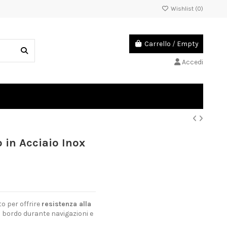
Wishlist (
0
)
Carrello
/
Empty
Accedi
 in Acciaio Inox
to per offrire
resistenza alla
 a bordo durante navigazioni e