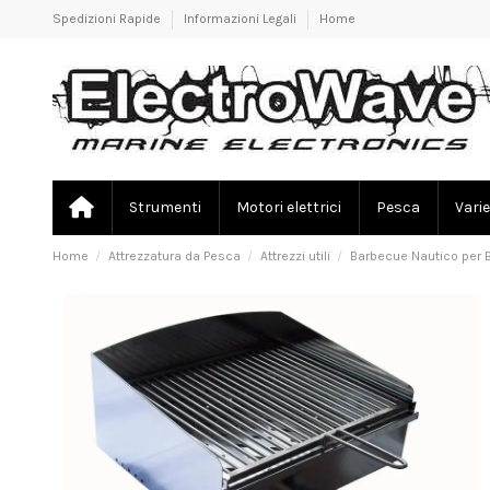
Spedizioni Rapide
Informazioni Legali
Home
Strumenti
Motori elettrici
Pesca
Varie
Home
Attrezzatura da Pesca
Attrezzi utili
Barbecue Nautico per B