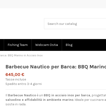
Fishing Team
Webcam Ostia
Blog
arca: BBQ Marino in Acciaio Inox
Barbecue Nautico per Barca: BBQ Marino
645,00 €
Tasse incluse
Spedito entro 3-4 giorni
Il
Barbecue Nautico
è un
BBQ in acciaio inox per barca
, progetta
salsedine e affidabilità in ambiente marino
. Ideale per cucinare
soste in rada.