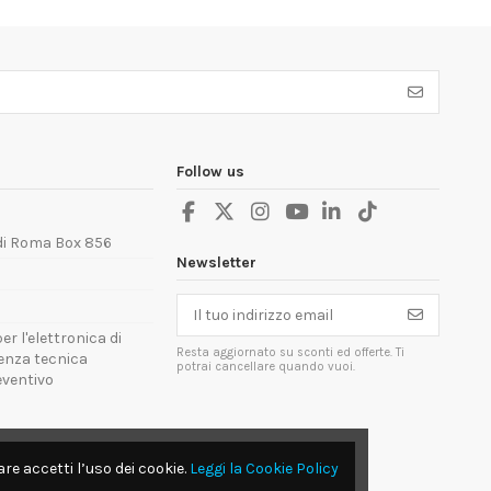
Follow us
 di Roma Box 856
Newsletter
er l'elettronica di
Resta aggiornato su sconti ed offerte. Ti
tenza tecnica
potrai cancellare quando vuoi.
reventivo
re accetti l’uso dei cookie.
Leggi la Cookie Policy