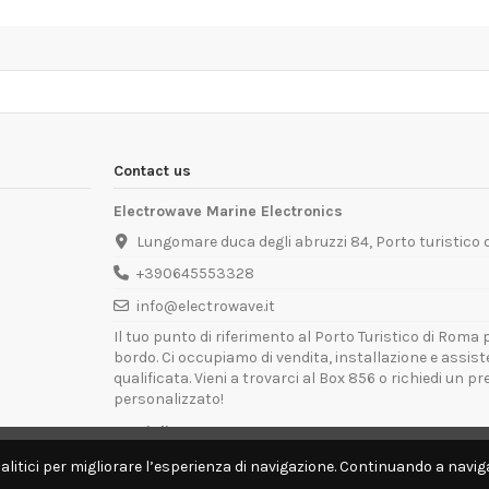
Contact us
Electrowave Marine Electronics
Lungomare duca degli abruzzi 84, Porto turistico
+390645553328
info@electrowave.it
Il tuo punto di riferimento al Porto Turistico di Roma p
bordo. Ci occupiamo di vendita, installazione e assis
qualificata. Vieni a trovarci al Box 856 o richiedi un p
personalizzato!
Orari di Apertura:
Lunedì - Venerdì: 09:00 - 13:00 / 14:00 - 18:00
alitici per migliorare l’esperienza di navigazione. Continuando a naviga