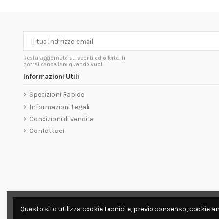
Resta aggiornato su sconti ed offerte. Ti
potrai cancellare quando vuoi.
Informazioni Utili
Spedizioni Rapide
Informazioni Legali
Condizioni di vendita
Contattaci
Questo sito utilizza cookie tecnici e, previo consenso, cookie an