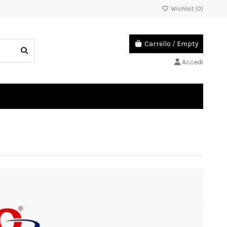
Wishlist (
0
)
Carrello
/
Empty
Accedi