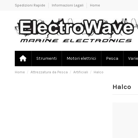
Spedizioni Rapide
Informazioni Legali
Home
Strumenti
Motori elettrici
Pesca
Varie
Home
Attrezzatura da Pesca
Artificiali
Halco
Halco