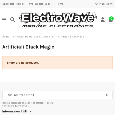
Spedizioni Rapide
Informazioni Legali
Home
Wishlist (
0
)
0
Home
Attrezzatura da Pesca
Artificiali
Artificiali Black Magic
Artificiali Black Magic
There are no products.
Resta aggiornato su sconti ed offerte. Ti potrai
cancellare quando vuoi.
Informazioni Utili