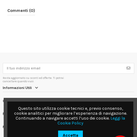
Commenti (0)
Resta aggiornato su sconti ed offerte. Ti potrai
cancellare quando vuoi.
Informazioni Utili
Contact us
Questo sito utilizza cookie tecnici e, previo consenso,
cookie analitici per migliorare l’esperienza di navigazione.
Follow us
Continuando a navigare accetti l’uso dei cookie.
Leggi la
Cookie Policy
Newsletter
Accetta