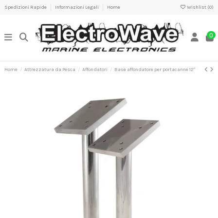
Spedizioni Rapide
Informazioni Legali
Home
Wishlist (
0
)
0
Home
Attrezzatura da Pesca
Affondatori
Base affondatore per portacanne 12"