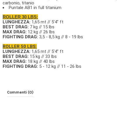
carbonio, titanio
Puntale AB1 in full titanium
ROLLER 30 LBS:
LUNGHEZZA:
1,65 mt // 5’4’’ ft
BEST DRAG:
7 kg // 15 lbs
MAX DRAG:
12 kg // 26 lbs
FIGHTING DRAG:
3,5 - 8,5 kg // 8 - 19 lbs
ROLLER 50 LBS:
LUNGHEZZA:
1,65 mt // 5’4’’ ft
BEST DRAG:
15 kg // 33 lbs
MAX DRAG:
18 kg // 40 lbs
FIGHTING DRAG:
5 - 12 kg // 11 - 26 lbs
Commenti (0)