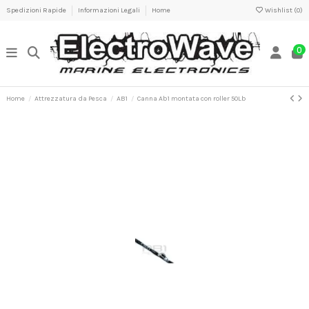
Spedizioni Rapide
Informazioni Legali
Home
Wishlist (
0
)
0
Home
Attrezzatura da Pesca
AB1
Canna Ab1 montata con roller 50Lb