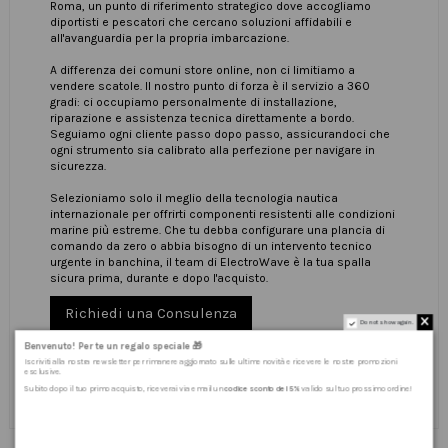
Roma, un punto di riferimento strategico dove accogliamo
diportisti e pescatori che cercano soluzioni affidabili e
all'avanguardia per la propria imbarcazione.
A differenza dei comuni store online, non ci limitiamo a
vendere scatole. Il nostro punto di forza è il servizio a 360
gradi: ci occupiamo personalmente di installazione,
riparazione e assistenza tecnica direttamente a bordo.
Seguiamo ogni cliente passo dopo passo, assicurandoci che
ogni strumento sia calibrato alla perfezione per navigare in
sicurezza.
Selezioniamo solo il meglio della tecnologia nautica
internazionale per offrirti componenti resistenti alle condizioni
marine più estreme. Che tu debba configurare una plancia di
comando da zero o abbia bisogno di un intervento tecnico
urgente in banchina, il team di ElectroWave è la tua spalla
sicura prima, durante e dopo l'acquisto.
Richiedi una Consulenza
Do not show again.
Benvenuto! Per te un regalo speciale 🎁
Iscriviti alla nostra newsletter per rimanere aggiornato sulle ultime novità e ricevere le nostre promozioni
esclusive.
Subito dopo il tuo primo acquisto, riceverai via email un
codice sconto del 5%
valido sul tuo prossimo ordine!