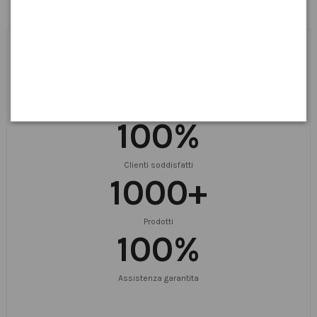
I Nostri Servizi & I Nostri
Numeri
100
%
Clienti soddisfatti
1000
+
Prodotti
100
%
Assistenza garantita