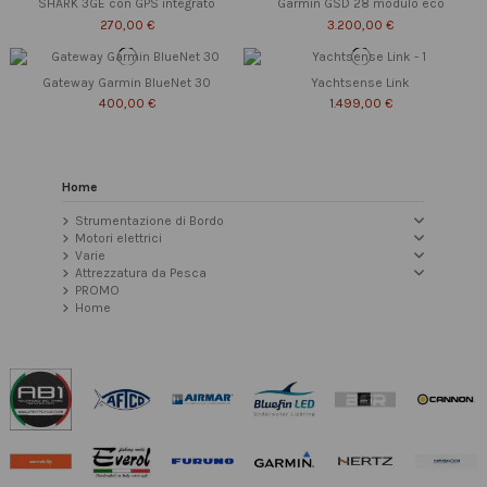
SHARK 3GE con GPS integrato
Garmin GSD 28 modulo eco
270,00 €
3.200,00 €
Gateway Garmin BlueNet 30
Yachtsense Link
400,00 €
1.499,00 €
Home
Strumentazione di Bordo
Motori elettrici
Varie
Attrezzatura da Pesca
PROMO
Home