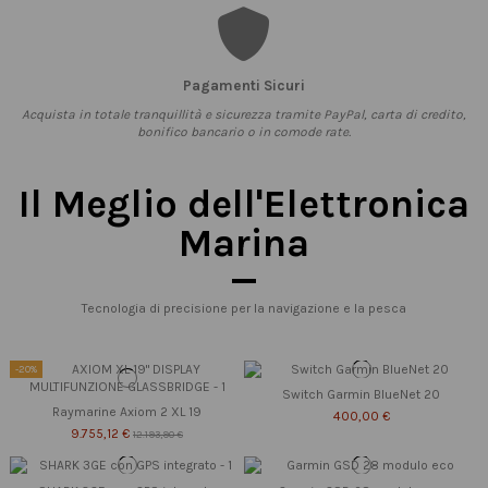
Pagamenti Sicuri
Acquista in totale tranquillità e sicurezza tramite PayPal, carta di credito,
bonifico bancario o in comode rate.
Il Meglio dell'Elettronica
Marina
Tecnologia di precisione per la navigazione e la pesca
-20%
Switch Garmin BlueNet 20
Raymarine Axiom 2 XL 19
400,00 €
9.755,12 €
12.193,90 €