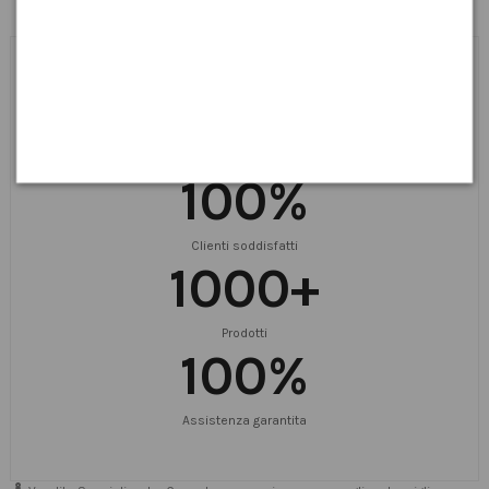
I Nostri Servizi & I Nostri
Numeri
100
%
Clienti soddisfatti
1000
+
Prodotti
100
%
Assistenza garantita