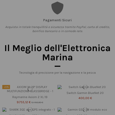
Pagamenti Sicuri
Acquista in totale tranquillità e sicurezza tramite PayPal, carta di credito,
bonifico bancario o in comode rate.
Il Meglio dell'Elettronica
Marina
Tecnologia di precisione per la navigazione e la pesca
-20%
Switch Garmin BlueNet 20
Raymarine Axiom 2 XL 19
400,00 €
9.755,12 €
12.193,90 €