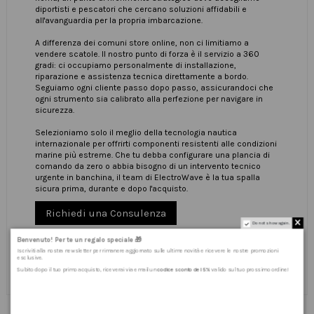
diportisti e pescatori che cercano soluzioni affidabili e
all'avanguardia per la propria imbarcazione.
A differenza dei comuni store online, non ci limitiamo a
vendere scatole. Il nostro punto di forza è il servizio a 360
gradi: ci occupiamo personalmente di installazione,
riparazione e assistenza tecnica direttamente a bordo.
Seguiamo ogni cliente passo dopo passo, assicurandoci che
ogni strumento sia calibrato alla perfezione per navigare in
sicurezza.
Selezioniamo solo il meglio della tecnologia nautica
internazionale per offrirti componenti resistenti alle condizioni
marine più estreme. Che tu debba configurare una plancia di
comando da zero o abbia bisogno di un intervento tecnico
urgente in banchina, il team di ElectroWave è la tua spalla
sicura prima, durante e dopo l'acquisto.
Richiedi una Consulenza
Do not show again.
Benvenuto! Per te un regalo speciale 🎁
Iscriviti alla nostra newsletter per rimanere aggiornato sulle ultime novità e ricevere le nostre promozioni
esclusive.
Subito dopo il tuo primo acquisto, riceverai via email un
codice sconto del 5%
valido sul tuo prossimo ordine!