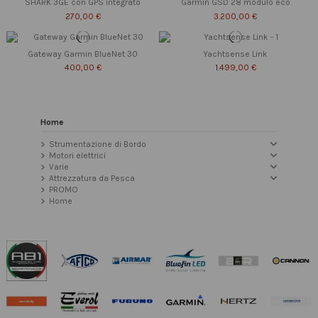
SHARK 3GE con GPS integrato
Garmin GSD 28 modulo eco
270,00 €
3.200,00 €
Gateway Garmin BlueNet 30
Yachtsense Link
400,00 €
1.499,00 €
Home
Strumentazione di Bordo
Motori elettrici
Varie
Attrezzatura da Pesca
PROMO
Home